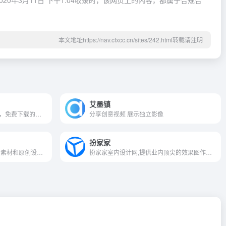
年3月11日 下午1:04收录时，该网页上的内容，都属于合规合
本文地址https://nav.cfxcc.cn/sites/242.html转载请注明
艾墨镇
专注于正版摄影高清图片素材，免费下载的图库作品网站，提供手绘插画、海报、PPT、科技、城市、商务、建筑、枫景、美食、家居、外景、背景等好看的图片设计素材大全可供下载。
分享创意视频 展示独立影像
扮家家
设计图片素材网,提供高清图片素材和原创设计模板下载,包含原创作品交易、psd素材、背景图片、PPT模板、高清大图、淘宝模板等等,百图汇乐享精品,引领原创。
扮家家室内设计网,提供业内顶尖的效果图作品，设计案例，室内设计教程，3dmax模型，设计书籍等，学室内设计必上的综合性网站