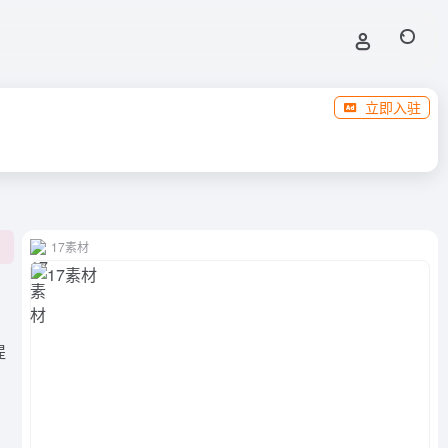
立即入驻
17素材
0
提