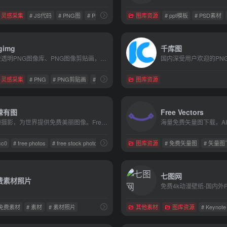
灵感采集
# JS代码
# PNG图
# PSD素材
图库资源
# ppt模板
# PSD素材
gimg
千库图
免费透明PNG图像库、PNG图像剪贴画，用于设计和网页设计的最好分辨率和质量。
灵感采集
# PNG
# PNG剪贴画
# 免费下载
图库资源
辣有图
Free Vectors
开源摄影，为世界提供免费美丽图像。Free stock photos with CC0 license.
cc0
# free photos
# free stock photos
图库资源
# 免费矢量图
# 矢量图
七图网
费素材照片
免费4k动漫壁纸-国内外P
 免费素材
# 素材
# 素材照片
其他素材
图库资源
# Keynote