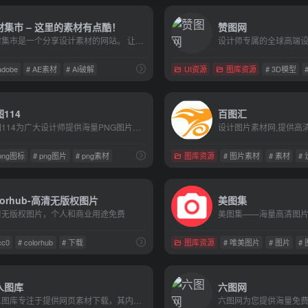
材集市 – 这里的素材有点酷！
赞图网
素材集市是一个分享设计素材的网站。 让你拥有高质量的免费素材资源，提高设计效率，是本站的宗旨。
adobe
# AE素材
# AI破解
UI资源
图库资源
# 3D模型
114
百图汇
搜图114为广大设计师提供海量PNG图片素材免费下载,包括png图片,png素材,png图标,高清png,免抠元素,设计元素,免费png下载,透明png背景,等更多优质png图片素材免费下载。
 png图标
# png图片
# png素材
图库资源
# 图片素材
# 素材
#
lorhub-高清无版权图片
美图集
清无版权图片，个人和商业用途免费
cc0
# colorhub
# 下载
图库资源
# 唯美图片
# 图片
#
人图库
六图网
懒人图库专注于提供网页素材下载，其内容涵盖网页素材，矢量图素材，JS代码，psd素材，导航菜单，PNG图标等，让任何一个网页设计师都能轻松找到自己想要的素材！