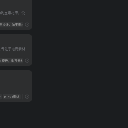
90设计是专注电商设计的淘宝素材库，设计交流、学习与分享一体的平台，让电商设计（淘宝美工）找灵感和素材更效率。
电商设计，淘宝素材，淘宝模板，淘宝海报素材，淘宝详情页素材，背景素材，90sheji.com
七米网免费素材共享平台,专注于电商素材和国外优质设计素材免费下载的资源平台，海量免费素材,平面海报,广告海报素材下载,打开七米,让设计变简单！
PPT模板，淘宝素材，素材网，模板，素材库，免扣元素，素材中国
计
# PSD素材
# UI资源