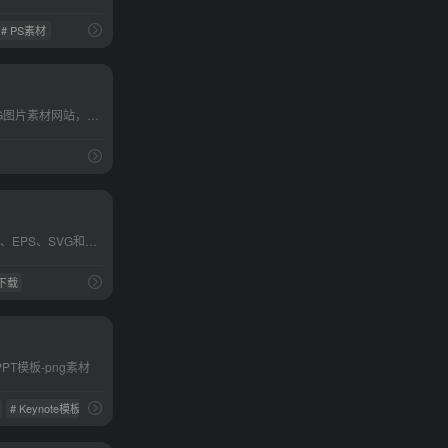
# PS素材
国内深受用户欢迎的PNG图片素材网站，以“做设计，不抠图”为口号，以免抠PNG元素为核心，衍生出背景图库设计模板、艺术字库、原创插画、办公文档、视频音频等细分设计素材。
海量免费矢量图下载，AI、EPS、SVG和CDR等源文件格式。
下载
PT模板-png素材
# Keynote模板
# png素材