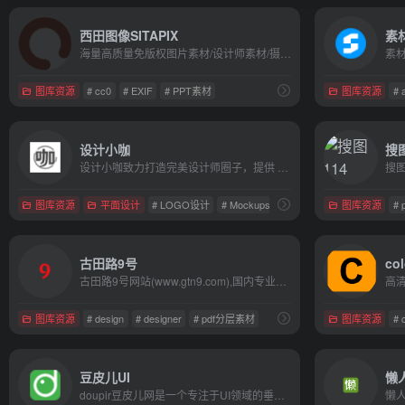
西田图像SITAPIX
素
海量高质量免版权图片素材/设计师素材/摄影图片
图库资源
# cc0
# EXIF
# PPT素材
图库资源
# 
设计小咖
搜图
设计小咖致力打造完美设计师圈子，提供 behance, dribbble, CM国外知名网站的UI, 图标, 样机Mockups, 纹理, Sketch, PPT模板, PS笔刷, 英文字体, wordpress主题, 水彩画等资源，同时更新前端设计、设计教程、设计理论、设计工具和设计欣赏等资讯内容。
图库资源
平面设计
# LOGO设计
# Mockups
# ppt模板
图库资源
#
古田路9号
co
古田路9号网站(www.gtn9.com),国内专业品牌创意平台，以品牌为核心，集创意作品分享、活动招聘发布、广告推广、正版字体素材下载等多元化的交流分享平台。会员交流涉及：艺术创作、广告创意、交互设计、时尚文化等诸多创意产业。
高
图库资源
# design
# designer
# pdf分层素材
图库资源
# 
豆皮儿UI
懒
doupir豆皮儿网是一个专注于UI领域的垂直素材资源共享平台，旨在为UI设计师提供基础UI设计素材，并逐步打造成为一个垂直的素材交流平台。