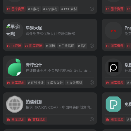
图库资源
# ai素材
# app素材
# PSD素材
图库资源
早道大咖
Pn
海外免费和优质设计资源俱乐部
UI资源
图库资源
# 图标
# 手绘插画
# 插件下载
图库资源
青柠设计
泼
在线快速图片,不会PS也能稿定设计。海报、简历、LOGO、PPT、公众号配图、电商等海量模板快速出图。五分钟搞定常见设计，海量正版授权资源,商用无忧
图库资源
# 在线设计
# 海报设计
# 设计素材
图库资源
# 
拍信创意
免
拍信（PAIXIN.COM）- 中国领先的创意内容素材平台
图库资源
文档资源
图库资源
#