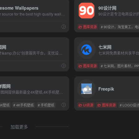
esome Wallpapers
90设计网
Your source for the best high quality wallpapers on the Net!
图库资源
# 90设计，淘宝美工，
图网
七米网
“设计&amp;办公”创意服务平台，无忧设计 无限灵感。经过6年的高速发展，千图网搭建了一个以创意作品库为核心，围绕着设计人群及泛办公人群，提供优质创意服务的基础平台。
图库资源
# 七米网，图片素材，
岸图网
Freepik
彼岸图网提供最新最全4K壁纸,4K手机壁纸,4K高清壁纸,4K,5K,6K,7K,8K壁纸,高清图片素材,包含风景、美女、游戏、动漫、影视、汽车、动物、人物、美食、背景、平板等高清4K壁纸。
 4K壁纸
# 4K手机壁纸
# 手机壁纸
UI资源
图库资源
# LOGO设
加载更多