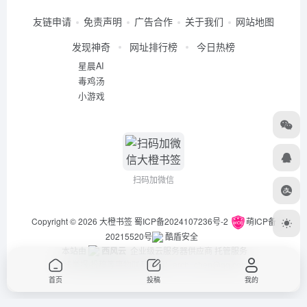
友链申请
免责声明
广告合作
关于我们
网站地图
发现神奇
网址排行榜
今日热榜
星晨AI
毒鸡汤
小游戏
扫码加微信
Copyright © 2026
大橙书签
蜀ICP备2024107236号-2
萌ICP备
20215520号
酷盾安全
本站由
西风云
企业级云服务器供应商 托管服务
违法举报/投稿等事物联系邮箱：arch_chen@qq.com
首页
投稿
我的