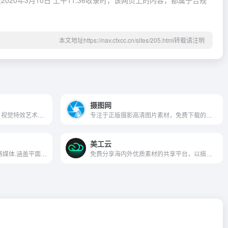
0年3月10日 上午11:36收录时，该网页上的内容，都属于合规
本文地址https://nav.cfxcc.cn/sites/205.html转载请注明
摄图网
专为3D艺术家，动态设计师，视觉特效艺术家以及喜欢分享技巧爱好者提供的日常资源网站。
专注于正版摄影高清图片素材，免费下载的图库作品网站，提供手绘插画、海报、PPT、科技、城市、商务、建筑、枫景、美食、家居、外景、背景等好看的图片设计素材大全可供下载。
美工云
CND设计网-设计领域第一网络媒体.涵盖平面设计,包装设计,室内设计,工业设计,网页设计,插画设计,艺术设计,摄影等.发布设计行业新闻资讯,人物赛事,为设计师提供有效传播和服务,设计网络首选品牌
免费分享海内外优质素材的共享平台，以搞笑敏锐的嗅觉搜寻到来自前十街最优质的设计素材，带你跳出一成不变设计的桎梏，直面海外最新设计潮流。