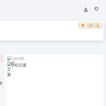
立即入驻
C4D之家
0
资