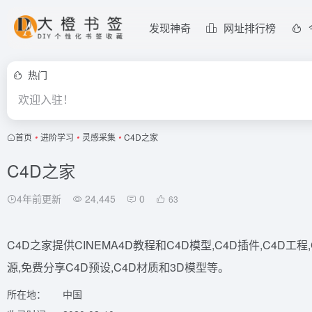
发现神奇
网址排行榜
热门
欢迎入驻！
首页
•
进阶学习
•
灵感采集
•
C4D之家
C4D之家
4年前更新
24,445
0
63
C4D之家提供CINEMA4D教程和C4D模型,C4D插件,C4D工
源,免费分享C4D预设,C4D材质和3D模型等。
所在地：
中国