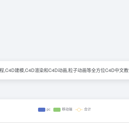
D工程,C4D建模,C4D渲染和C4D动画,粒子动画等全方位C4D中