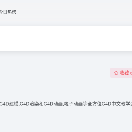
今日热榜
收藏
程,C4D建模,C4D渲染和C4D动画,粒子动画等全方位C4D中文教学