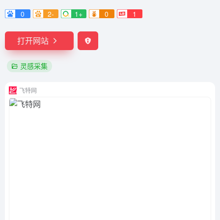
0
2-
1+
0
1
打开网站
灵感采集
飞特网