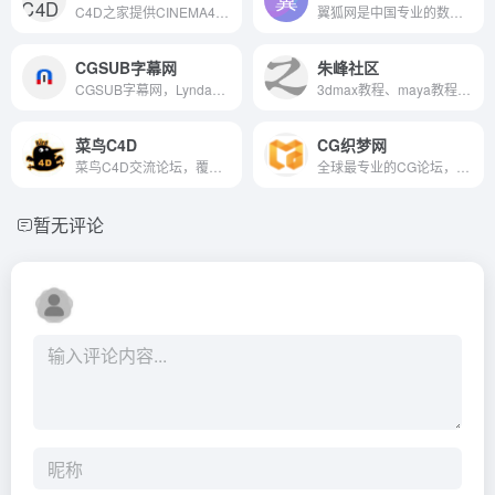
C4D之家提供CINEMA4D教程和C4D模型,C4D插件,C4D工程,C4D建模,C4D渲染和C4D动画,粒子动画等全方位C4D中文教学资源,免费分享C4D预设,C4D材质和3D模型等。
翼狐网是中国专业的数字艺术学习平台，致力于为用户提供优质的PS、CAD、maya、CDR、AI、AE、3dmax等软件教程，涵盖平面设计、游戏制作、影视后期、UI设计等九大行业，同时提供CG素材插件下载及最新设计资讯。
CGSUB字幕网
朱峰社区
CGSUB字幕网，Lynda中英字幕、Video2Brain中文字幕、VTC字幕，最专业的CG教程字幕站。
3dmax教程、maya教程、3dmax视频教程，中国最好的3dmax教程网
菜鸟C4D
CG织梦网
菜鸟C4D交流论坛，覆盖C4D全模块资源，室国内用户必不可少的资源网站之一！
全球最专业的CG论坛，提供了UI教程下载，并且以视频点播、直播为特色的CG动画论坛。
暂无评论