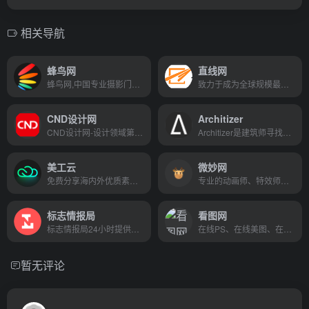
相关导航
蜂鸟网
直线网
蜂鸟网,中国专业摄影门户网站,学习摄影技巧、分享摄影图片,这里有极具个性的摄影作品,全新数码相机、镜头等摄影器材的行情评测；涉及生活摄影、旅游摄影、风光摄影等主题,是摄影爱好者展示图片作品、交流摄影技巧、分享互动的专业平台,是引领摄影行业的前沿媒体。
致力于成为全球规模最大、最专业、最具权威性的CG艺术在线学习和分享平台！
CND设计网
Architizer
CND设计网-设计领域第一网络媒体.涵盖平面设计,包装设计,室内设计,工业设计,网页设计,插画设计,艺术设计,摄影等.发布设计行业新闻资讯,人物赛事,为设计师提供有效传播和服务,设计网络首选品牌
Architizer是建筑师寻找建筑产品的方式。
美工云
微妙网
免费分享海内外优质素材的共享平台，以搞笑敏锐的嗅觉搜寻到来自前十街最优质的设计素材，带你跳出一成不变设计的桎梏，直面海外最新设计潮流。
专业的动画师、特效师、CG模型设计师网站！
标志情报局
看图网
标志情报局24小时提供全球最新最全的新标志、新LOGO、标志新闻、标志资讯、LOGO新闻、LOGO设计欣赏、标志揭晓、国外logo设计欣赏等情报资讯。New brand logo and corporate identity news
在线PS、在线美图、在线做图工具
暂无评论