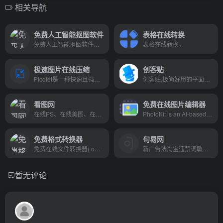
相关导航
免费人工智能抠图软件
表格在线转换
免费人工智能抠图软件，仅需数秒即可完成全自动ai抠图的神奇软件，无需花时间学习PS抠图教程。神经网络让抠图软件自动学习进步，忙忙侠致力于让每位摄影师、设计师、爱好者感受AI科技之美！
表格在线转换，
极速图片在线压缩
创客贴
Picdiet是一种快速且强大的在线批处理图像压缩器，使用JavaScript编写，图像在您的浏览器中进行了压缩，完全免费
创客贴,极简好用的平面设计作图软件,在线图片编辑器,免费使用.提供免费设计模板，有海报、名片、公众号图片、PPT、邀请函等65个场景模板,一键稿定设计印刷.
看图网
免费在线图片编辑器
在线PS、在线美图、在线做图工具
PhotoKit is an AI-based online photo editor, convenient and easy to use. Crop, resize, rotate and apply basic edits with ease, start to edit your photos, pictures and images with a free online photo editor.
免费格式转换器
句易网
免费在线文件转换器( office-converter.com)，是最佳在线文件转换器。你能免费在线转换视频,在线转换音频,在线转换图形,在线转换文档和压缩。在线转换文件，包括PDF，Word，Excel，PowerPoint，OpenOffice，Flash，HTML，MP4，MP3，AVI，MKV，FLV，MOV，SWF，iPhone，Microsoft Xbox，WMV，WMA，OGG，JPG，BMP，TIFF，PNG，GIF，EPUB，ZIP，RAR等多种格式， 到目前为止，我们能够输出超过500种格式，输入格式转换超过2000种不同的格式转换。使用在线文件转换器，会使你快乐的工作与学习，并且能有效地提高你的工作效率。试一试, 让我们爱上它
新广告法淘宝违禁词敏感词在线查询检测工具
暂无评论