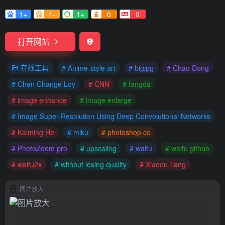
1+
1-
1+
0
0
打开网站
在线工具
# Anime-style art
# bigjpg
# Chao Dong
# Chen Change Loy
# CNN
# fangda
# image enhance
# image enlarge
# Image Super-Resolution Using Deep Convolutional Networks
# Kaiming He
# miku
# photoshop cc
# PhotoZoom pro
# upscaling
# waifu
# waifu github
# waifu2x
# without losing quality
# Xiaoou Tang
图片放大