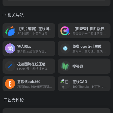
相关导航
【图片编辑】在线图片编辑
【图查查】图片版权查询神器
凡科快图，免费在线图片编辑软件，免下载，丰富版权资源，海量图片设计模板，不用ps，1分钟在线制作图片，超简单3步操作，完成在线作图，支持抠图、压缩、分割、加水印、旋转等图片编辑。
图查查是一个专业的图片版权查询平台，基于360搜索算法和图像AI识别能力，为广大运营、市场、广告、设计师等需要用到配图或者进行设计的用户服务。版权图片数量多，且质量优。平台具有图片版权一键查询、版权图片搜索、相似版权图片推荐、免费版权图供给等服务。
懒人图云
免费logo设计生成
懒人图云是首家专注于照片组合拼图制作在线工具，集成三款照片拼图生成器，一款工具搞定所有照片拼接创意可视化需求；懒人图云致力于让照片拼图、照片墙、图标云生成、照片马赛克拼接制作更简单。
最简单，最方便，最快捷的LOGO设计网站程序，输入LOGO名字就能输出海量LOGO方案，直接可以无限制免费下载，
极速图片在线压缩
搜答案
Picdiet是一种快速且强大的在线批处理图像压缩器，使用JavaScript编写，图像在您的浏览器中进行了压缩，完全免费
意派∙Epub360
在线CAD
意派Epub360H5页面制作工具完全满足您个性化需求,零代码在线制作专业微杂志,测试答题,视频H5,微信邀请函,h5小游戏,H5流式长页面等创意营销互动网页,并可直接微信发布
400 The plain HTTP request was sent to HTTPS port
暂无评论