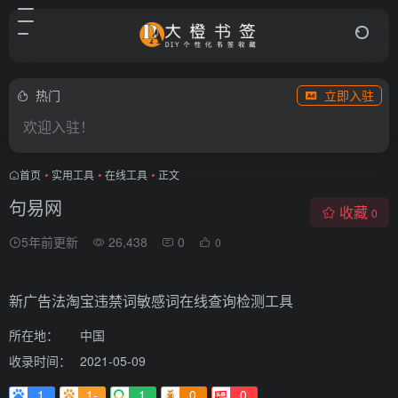
热门
立即入驻
欢迎入驻！
首页
•
实用工具
•
在线工具
•
正文
句易网
收藏
0
5年前更新
26,438
0
0
新广告法淘宝违禁词敏感词在线查询检测工具
所在地：
中国
收录时间：
2021-05-09
1
1-
1
0
0