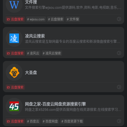
文件搜
文件搜索引擎wjsou.com提供源码,软件,资料,电影,电视剧,音乐,电子书,在线小视频福利等百度网盘和新浪微盘文件资源搜索和下载。
云盘搜索
# wjsou.com
# 云盘搜索
# 文件搜
凌风云搜索
凌风云搜索是互联网最专业的百度云搜索和新浪微盘搜索引擎，是目前最大的百度云资源和新浪微盘资源搜索中心.
云盘搜索
# 凌风云
# 凌风云搜索
大圣盘
云盘搜索
网盘之家-百度云网盘资源搜索引擎
网盘之家45256.com提供百度网盘在线资源搜索,在线搜索学习资料、办公文档、招聘信息、视频教材、游戏娱乐、影视、音乐、软件。我们的收集工作为您提供高效的资源分享服务！
云盘搜索
# 百度云
# 百度网盘
# 百度资源下载