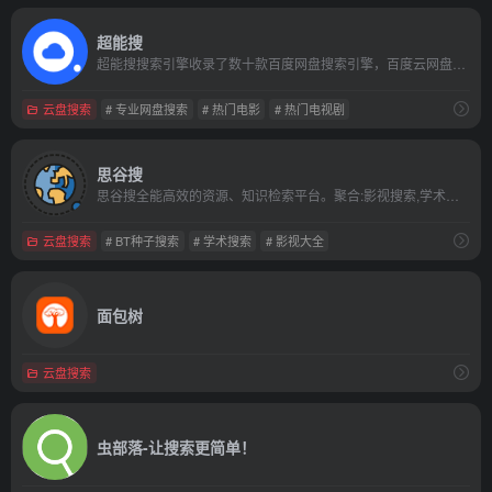
超能搜
超能搜搜索引擎收录了数十款百度网盘搜索引擎，百度云网盘搜索工具，百度云网盘解析工具，最干净、最好用的资源搜索引擎。提供影视、书籍、软件等资源推荐以及整合信息，让我们更快捷、更平等的获取资源信息
云盘搜索
# 专业网盘搜索
# 热门电影
# 热门电视剧
思谷搜
思谷搜全能高效的资源、知识检索平台。聚合:影视搜索,学术搜索,图片搜索,电子书搜索,音乐搜索,网盘磁力搜索,BT种子搜索，是大航海时代的藏宝图。
云盘搜索
# BT种子搜索
# 学术搜索
# 影视大全
面包树
云盘搜索
虫部落-让搜索更简单！