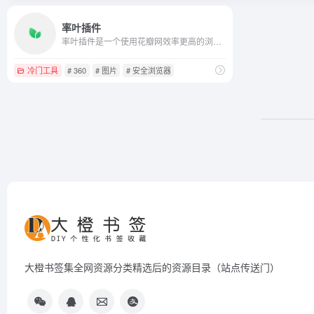
率叶插件
率叶插件是一个使用花瓣网效率更高的浏览器插件。花瓣网是一个收集各种图片素材的网站，如果把它当成工作中使用的工具，但它体验还不够好，于是率叶专为它而来。率叶是“绿叶”的谐音，绿叶犹如花瓣的嫁衣，让花瓣更加婀娜多姿，光彩照人。支持360安全浏览器、360极速浏览器、QQ浏览器、百度浏览器、猎豹浏览器、枫树浏览器、谷歌浏览器、任意Chrome内核浏览器。...
冷门工具
# 360
# 图片
# 安全浏览器
大橙书签集全网资源分类精选后的资源目录（站点传送门）