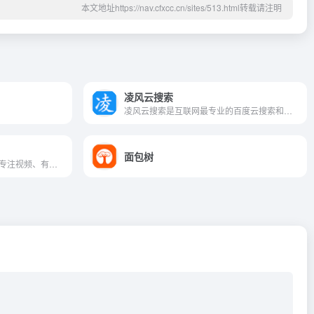
本文地址https://nav.cfxcc.cn/sites/513.html转载请注明
凌风云搜索
凌风云搜索是互联网最专业的百度云搜索和新浪微盘搜索引擎，是目前最大的百度云资源和新浪微盘资源搜索中心.
面包树
更专业的正版资源搜索引擎。专注视频、有声、网课、网盘、电子书、文档、论文等正版资源搜索。让资源搜索快如闪电，好资源一网打尽！