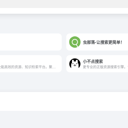
虫部落-让搜索更简单！
小不点搜索
思谷搜全能高效的资源、知识检索平台。聚合:影视搜索,学术搜索,图片搜索,电子书搜索,音乐搜索,网盘磁力搜索,BT种子搜索，是大航海时代的藏宝图。