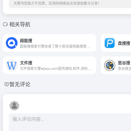
大橙书签致力于优质、实用的网络站点资源收集与分享！
相关导航
超能搜
盘搜搜
超能搜搜索引擎收录了数十款百度网盘搜索引擎，百度云网盘搜索工具，百度云网盘解析工具，最干净、最好用的资源搜索引擎。提供影视、书籍、软件等资源推荐以及整合信息，让我们更快捷、更平等的获取资源信息
文件搜
思谷搜
文件搜索引擎wjsou.com提供源码,软件,资料,电影,电视剧,音乐,电子书,在线小视频福利等百度网盘和新浪微盘文件资源搜索和下载。
暂无评论