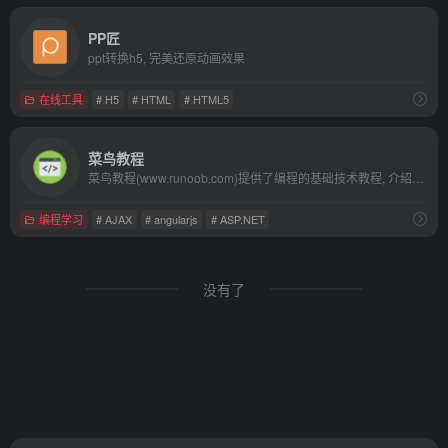
PP匠
ppt转换h5, 完美还原动画效果
在线工具
# H5
# HTML
# HTML5
菜鸟教程
菜鸟教程(www.runoob.com)提供了编程的基础技术教程, 介绍了HTML、CSS、Javascript、Python，Java，Ruby，C，PHP , MySQL等各种编程语言的基础知识。 同时本站中也提供了大量的在线实例，通过实例，您可以更好的学习编程。..
编程学习
# AJAX
# angularjs
# ASP.NET
没有了