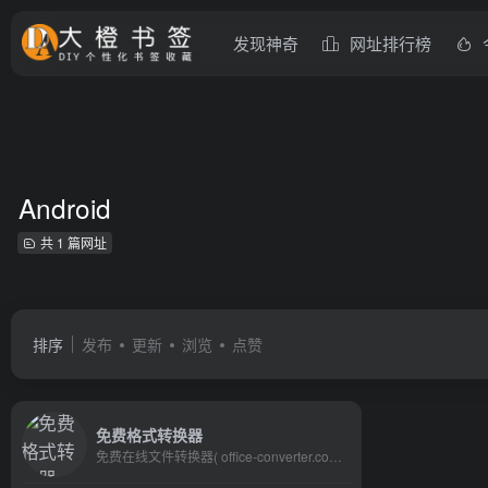
发现神奇
网址排行榜
Android
共 1 篇网址
排序
发布
更新
浏览
点赞
免费格式转换器
免费在线文件转换器( office-converter.com)，是最佳在线文件转换器。你能免费在线转换视频,在线转换音频,在线转换图形,在线转换文档和压缩。在线转换文件，包括PDF，Word，Excel，PowerPoint，OpenOffice，Flash，HTML，MP4，MP3，AVI，MKV，FLV，MOV，SWF，iPhone，Microsoft Xbox，WMV，WMA，OGG，JPG，BMP，TIFF，PNG，GIF，EPUB，ZIP，RAR等多种格式， 到目前为止，我们能够输出超过500种格式，输入格式转换超过2000种不同的格式转换。使用在线文件转换器，会使你快乐的工作与学习，并且能有效地提高你的工作效率。试一试, 让我们爱上它