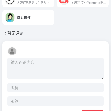
大眼仔旭网站提供各类PC软件,绿色软件,手机游戏,安卓APP,汉化软件,软件教程,坚持每天更新大量软件及视频教程,是电脑爱好者最佳的软件下载和学习交流场所,大眼仔热衷于分享互联网上一切所有美好事物.
扩展迷-专业的chrome插件网,提供Chrome商店/谷歌应用商店里各类chrome插件下载服务,拥有最好用的谷歌浏览器插件,最全面的Chrome插件资源,使用Chrome插件可以为谷歌浏览器带来功能性的扩展;更多优秀Chrome插件的介绍/推荐下载,以及谷歌插件相关资讯,尽在extfans.com.
佛系软件
暂无评论