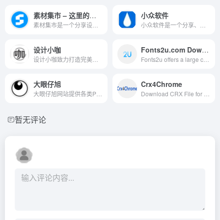
素材集市 – 这里的素材有点酷！
小众软件
素材集市是一个分享设计素材的网站。 让你拥有高质量的免费素材资源，提高设计效率，是本站的宗旨。
小众软件是一个分享、体验、评测电脑软件、手机应用、互联网产品的网站
设计小咖
Fonts2u.com Download fonts
设计小咖致力打造完美设计师圈子，提供 behance, dribbble, CM国外知名网站的UI, 图标, 样机Mockups, 纹理, Sketch, PPT模板, PS笔刷, 英文字体, wordpress主题, 水彩画等资源，同时更新前端设计、设计教程、设计理论、设计工具和设计欣赏等资讯内容。
Fonts2u offers a large collection of free fonts. Download free fonts for Windows and Macintosh.
大眼仔旭
Crx4Chrome
大眼仔旭网站提供各类PC软件,绿色软件,手机游戏,安卓APP,汉化软件,软件教程,坚持每天更新大量软件及视频教程,是电脑爱好者最佳的软件下载和学习交流场所,大眼仔热衷于分享互联网上一切所有美好事物.
Download CRX File for Chrome Apps &amp; Extensions
暂无评论