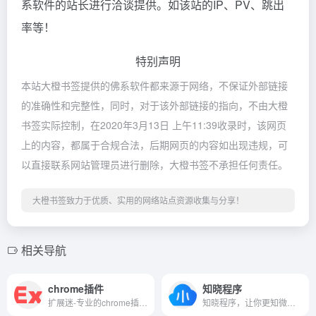
系软件的站长进行洽谈提供。如该站的IP、PV、跳出
率等！
特别声明
本站大橙书签提供的佛系软件都来源于网络，不保证外部链接
的准确性和完整性，同时，对于该外部链接的指向，不由大橙
书签实际控制，在2020年3月13日 上午11:39收录时，该网页
上的内容，都属于合规合法，后期网页的内容如出现违规，可
以直接联系网站管理员进行删除，大橙书签不承担任何责任。
大橙书签致力于优质、实用的网络站点资源收集与分享！
相关导航
chrome插件
知晓程序
扩展迷-专业的chrome插件网,提供Chrome商店/谷歌应用商店里各类chrome插件下载服务,拥有最好用的谷歌浏览器插件,最全面的Chrome插件资源,使用Chrome插件可以为谷歌浏览器带来功能性的扩展;更多优秀Chrome插件的介绍/推荐下载,以及谷歌插件相关资讯,尽在extfans.com.
知晓程序，让你更知微信小程序。我们提供微信小程序开发资讯，解读微信小程序开发文档，制作微信小程序开发教程。此外，我们还有国内第一家微信小程序商店／应用市场／应用商店。点击入驻，立刻畅游微信小程序的海洋。