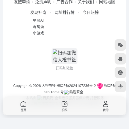
友链申请
免责声明
广告合作
关于我们
网站地图
发现神奇
网址排行榜
今日热榜
星晨AI
毒鸡汤
小游戏
扫码加微信
Copyright © 2026
大橙书签
蜀ICP备2024107236号-2
萌ICP备
20215520号
酷盾安全
本站由
西风云
企业级云服务器供应商 托管服务
违法举报/投稿等事物联系邮箱：arch_chen@qq.com
首页
投稿
我的