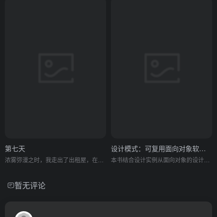
第七天
设计模式：可复用面向对象软件度基础
浓雾弥漫之时，我走出了出租屋，在空虚混沌的城市里孑孓而行。
本书结合设计实例从面向对象的设计中精选出23个设计模式, 总结了面向对象设计中*有价值的经验, 并且用简洁可复用的形式表达出来。本书分类描述了一组设计良好、 表达清楚的软件设计模式, 这些模式在实用环境下特别有用。 本书适合大学计算机专业的学生、研究生及相关人员参考。
暂无评论