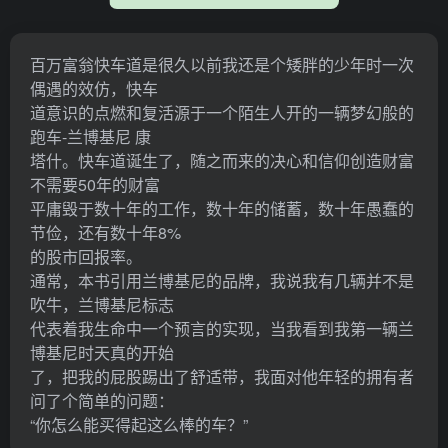
百万富翁快车道是很久以前我还是个矮胖的少年时一次
偶遇的效仿，快车
道意识的点燃和复活源于一个陌生人开的一辆梦幻般的
跑车-兰博基尼 康
塔什。快车道诞生了，随之而来的决心和信仰创造财富
不需要50年的财富
平庸毁于数十年的工作，数十年的储蓄，数十年愚蠢的
节俭，还有数十年8%
的股市回报率。
通常，本书引用兰博基尼的品牌，我说我有几辆并不是
吹牛，兰博基尼标志
代表着我生命中一个预言的实现，当我看到我第一辆兰
博基尼时天真的开始
了，把我的屁股踢出了舒适带，我面对他年轻的拥有者
问了个简单的问题：
“你怎么能买得起这么棒的车？”