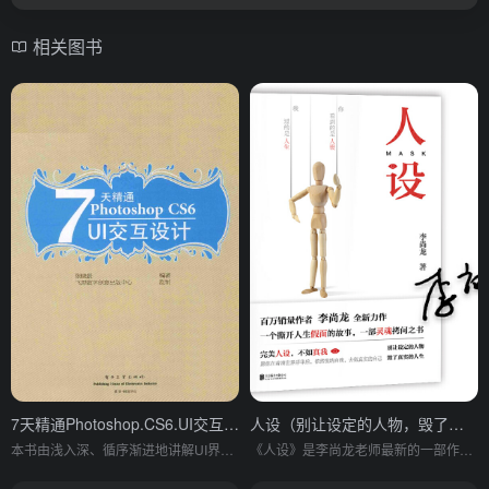
相关图书
7天精通Photoshop.CS6.UI交互设计（全彩）
人设（别让设定的人物，毁了真实的人生。李尚龙2019全新作品！）
本书由浅入深、循序渐进地讲解UI界面设计相关的知识点和操作要点，读者只需按部就班地看完知识点，然后认认真真地做完案例即可毫不费力地掌握UI界面知识。你不需要划重点，更不需要串知识点，这些都由我们来完成。
《人设》是李尚龙老师最新的一部作品，也是我期待已久的作品。在进入正题之前，我想先讲讲我的故事。