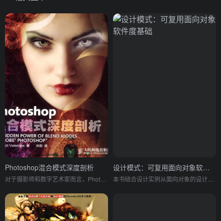
Photoshop混合模式深度剖析
设计模式：可复用面向对象软件度基础
对于摄影师和数字艺术家而言，Photoshop 的混合模式是必不可少同事又具有神秘感的工具，它应用的范围很广泛，从图像效果到富有创造性的设计工作，如降噪、使用高动态范围图像、合成、平面设计和数字绘画等都有它的身影。
本书结合设计实例从面向对象的设计中精选出23个设计模式, 总结了面向对象设计中*有价值的经验, 并且用简洁可复用的形式表达出来。本书分类描述了一组设计良好、 表达清楚的软件设计模式, 这些模式在实用环境下特别有用。 本书适合大学计算机专业的学生、研究生及相关人员参考。