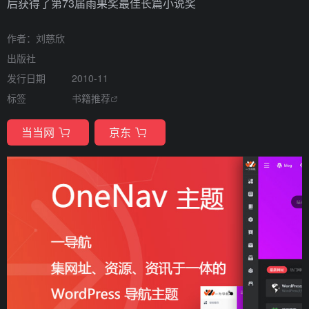
后获得了第73届雨果奖最佳长篇小说奖
作者：刘慈欣
出版社
发行日期
2010-11
标签
书籍推荐
当当网
京东