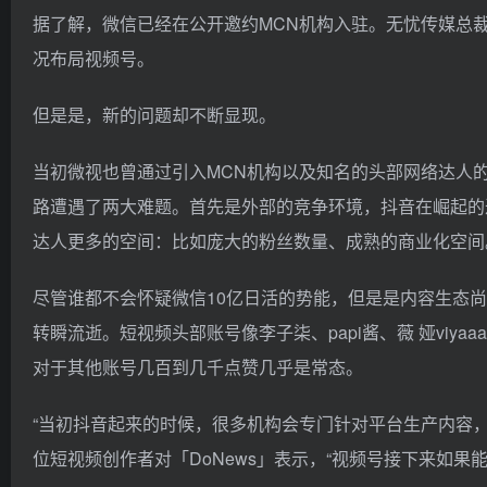
据了解，微信已经在公开邀约MCN机构入驻。无忧传媒总裁
况布局视频号。
但是是，新的问题却不断显现。
当初微视也曾通过引入MCN机构以及知名的头部网络达人的策
路遭遇了两大难题。首先是外部的竞争环境，抖音在崛起的
达人更多的空间：比如庞大的粉丝数量、成熟的商业化空间
尽管谁都不会怀疑微信10亿日活的势能，但是是内容生态
转瞬流逝。短视频头部账号像李子柒、papi酱、薇 娅viya
对于其他账号几百到几千点赞几乎是常态。
“当初抖音起来的时候，很多机构会专门针对平台生产内容
位短视频创作者对「DoNews」表示，“视频号接下来如