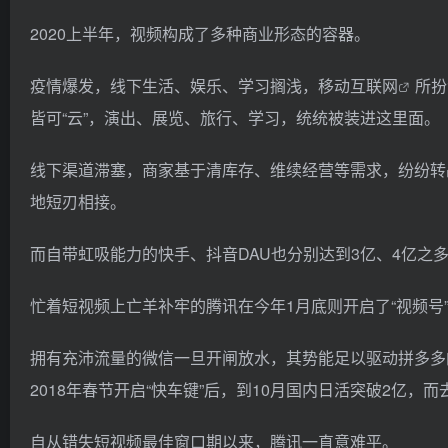
2020上半年，视频构成了多种商业形态的容器。
疫情爆发，线下生活、娱乐、学习搁浅，移动
互联网
所扮
皆可“云”，演出、展览、旅行、学习，统统被装进这里面。
线下渠道滞塞，商家基于清库存、维续经营等需求，纷纷转
地短刃相接。
而自带虹吸能力的快手、抖音DAU也分别达到3亿、4亿之
忙着短视频上亡羊补牢的腾讯在今年1月底则开启了“视频号
拥有充沛流量的微信一旦开闸放水，其势能足以驱动拼多多
2018年春节开启“快车键”后，到10月国内日活突破2亿，
自从错失短视频最佳窗口期以来，腾讯一直意难平。