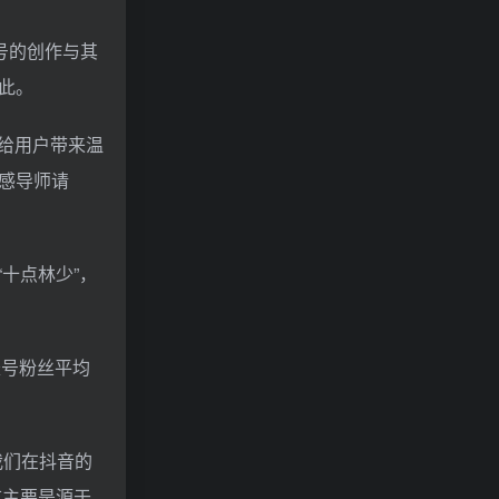
号的创作与其
此。
要给用户带来温
感导师请
十点林少”，
账号粉丝平均
我们在抖音的
这主要是源于