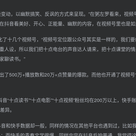
些变动，以幽默搞笑、反讽的方式来呈现。”在粥左罗看来，视频
在抖音看美好、开心、正能量、幽默的内容，在视频号里也是如
化了十几个视频号，“视频号定位跟公众号其实是一样的，我们
重人设，所以我们把十点电台的声音达人请来，把十点课堂的情
家聊读书。”
500万+播放数和20万+点赞量的爆款。而他也开通了视频号“
“十点读书”“十点电影”“十点视频”粉丝均在200万以上，快手
所差异。
抖音和快手数据却一般，同样的情况在其他平台也遇到过，比如
平平；而快手的青春文学很爆，同样内容在抖音反响普通。我觉得