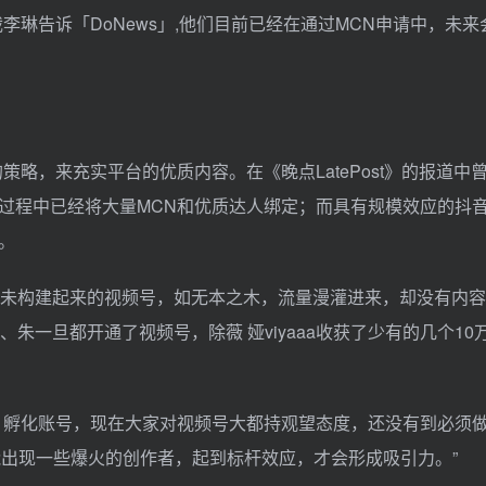
李琳告诉「DoNews」,他们目前已经在通过MCN申请中，未
略，来充实平台的优质内容。在《晚点LatePost》的报道中
过程中已经将大量MCN和优质达人绑定；而具有规模效应的抖
。
尚未构建起来的视频号，如无本之木，流量漫灌进来，却没有内
aa、朱一旦都开通了视频号，除薇 娅viyaaa收获了少有的几个10
，孵化账号，现在大家对视频号大都持观望态度，还没有到必须做
果能出现一些爆火的创作者，起到标杆效应，才会形成吸引力。”