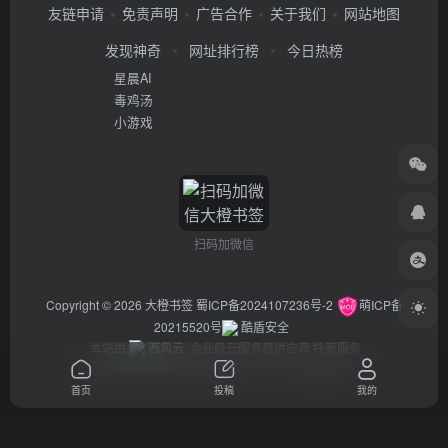
友链申请
免责声明
广告合作
关于我们
网站地图
发现神奇
网址排行榜
今日热榜
星晨AI
毒鸡汤
小游戏
扫码加微信
Copyright © 2026
大橙书签
蜀ICP备2024107236号-2
萌ICP备
20215520号
酷盾安全
本站由
西风云
企业级云服务器供应商 托管服务
违法举报/投稿等事物联系邮箱：arch_chen@qq.com
首页
投稿
我的