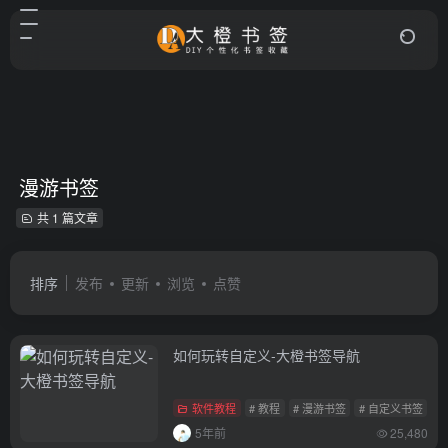
漫游书签
共 1 篇文章
排序
发布
更新
浏览
点赞
如何玩转自定义-大橙书签导航
软件教程
# 教程
# 漫游书签
# 自定义书签
5年前
25,480