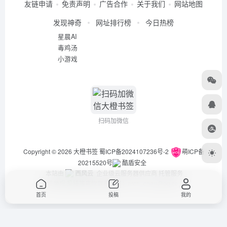
友链申请
免责声明
广告合作
关于我们
网站地图
发现神奇
网址排行榜
今日热榜
星晨AI
毒鸡汤
小游戏
扫码加微信
Copyright © 2026
大橙书签
蜀ICP备2024107236号-2
萌ICP备
20215520号
酷盾安全
本站由
西风云
企业级云服务器供应商 托管服务
违法举报/投稿等事物联系邮箱：arch_chen@qq.com
首页
投稿
我的