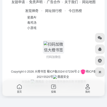
友链申请
免责声明
广告合作
关于我们
网站地图
发现神奇
网址排行榜
今日热榜
星晨AI
毒鸡汤
小游戏
扫码加微信
Copyright © 2026
大橙书签
蜀ICP备2024107236号-2
萌ICP备
20215520号
酷盾安全
本站由
西风云
企业级云服务器供应商 托管服务
违法举报/投稿等事物联系邮箱：arch_chen@qq.com
首页
投稿
我的