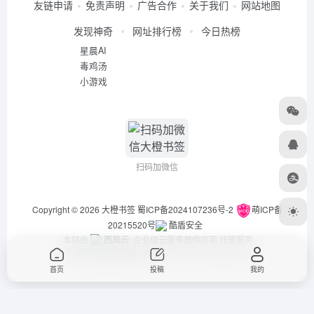
友链申请
免责声明
广告合作
关于我们
网站地图
发现神奇
网址排行榜
今日热榜
星晨AI
毒鸡汤
小游戏
扫码加微信
Copyright © 2026
大橙书签
蜀ICP备2024107236号-2
萌ICP备
20215520号
酷盾安全
本站由
西风云
企业级云服务器供应商 托管服务
违法举报/投稿等事物联系邮箱：arch_chen@qq.com
首页
投稿
我的