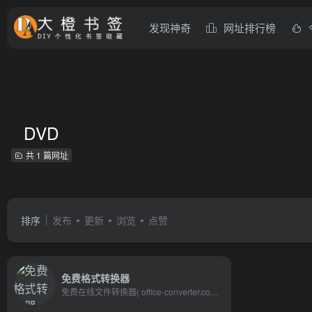
发现神奇
网址排行榜
DVD
共 1 篇网址
排序
发布
更新
浏览
点赞
免费格式转换器
免费在线文件转换器( office-converter.com)，是最佳在线文件转换器。你能免费在线转换视频,在线转换音频,在线转换图形,在线转换文档和压缩。在线转换文件，包括PDF，Word，Excel，PowerPoint，OpenOffice，Flash，HTML，MP4，MP3，AVI，MKV，FLV，MOV，SWF，iPhone，Microsoft Xbox，WMV，WMA，OGG，JPG，BMP，TIFF，PNG，GIF，EPUB，ZIP，RAR等多种格式， 到目前为止，我们能够输出超过500种格式，输入格式转换超过2000种不同的格式转换。使用在线文件转换器，会使你快乐的工作与学习，并且能有效地提高你的工作效率。试一试, 让我们爱上它