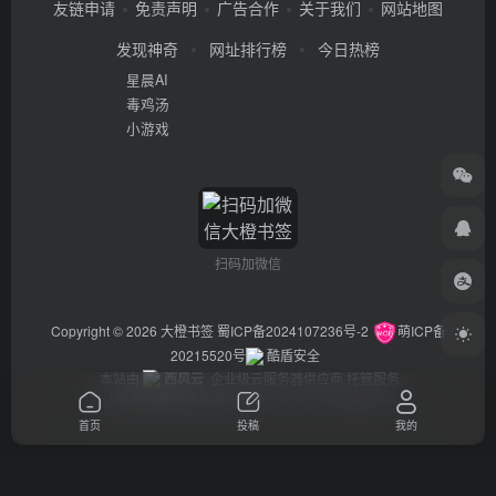
友链申请
免责声明
广告合作
关于我们
网站地图
发现神奇
网址排行榜
今日热榜
星晨AI
毒鸡汤
小游戏
扫码加微信
Copyright © 2026
大橙书签
蜀ICP备2024107236号-2
萌ICP备
20215520号
酷盾安全
本站由
西风云
企业级云服务器供应商 托管服务
违法举报/投稿等事物联系邮箱：arch_chen@qq.com
首页
投稿
我的