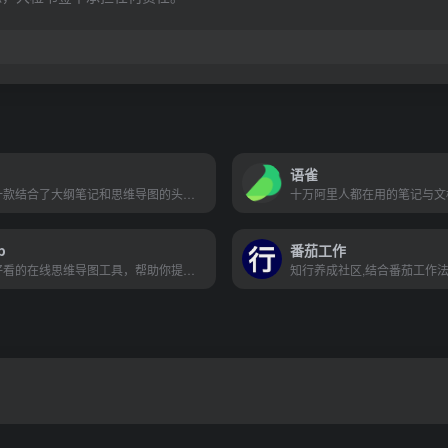
语雀
幕布是一款结合了大纲笔记和思维导图的头脑管理工具，帮你用更高效的方式和更清晰的结构来记录笔记、管理任务、制定计划甚至是组织头脑风暴。完整覆盖电脑端和移动端
p
番茄工作
好用、好看的在线思维导图工具，帮助你提高工作效率、学习效率