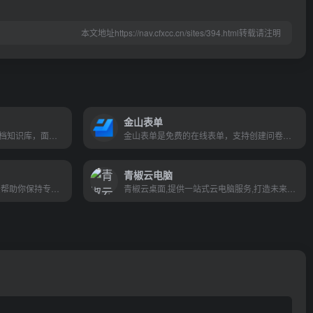
本文地址https://nav.cfxcc.cn/sites/394.html转载请注明
金山表单
十万阿里人都在用的笔记与文档知识库，面向企业、组织或个人，提供全新的体系化知识管理，打造轻松流畅的工作协同。金融级数据安全、丰富的应用场景、强大的知识创作与管理，助力企业、个人轻松拥有云端知识库
金山表单是免费的在线表单，支持创建问卷调查，活动报名，意见反馈，考试测评，信息登记等帮助用户收集数据，并通过在线表格处理数据，提升办公家教学效率
青椒云电脑
知行养成社区,结合番茄工作法帮助你保持专注，进入心流体验，得到成就感。完成一件不怎么想做，但是需要做的事！。更好地完成番茄工作法,时间管理,时间管理软件,拖延症,番茄工作法软件,打卡,在家办公,网络办公,在家上班,远程办公等工作
青椒云桌面,提供一站式云电脑服务,打造未来的移动图形工作站,解决电脑配置低无法制作和高效渲图的问题,轻松实现实时渲染,适用于教育,影视,设计,办公等领域