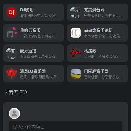
DJ嗨吧
完美录音网
dj嗨吧是为广大DJ爱好者提供dj舞曲原创作品发布，dj歌曲上传与分享平台，发现更多舞曲。
完美录音网，拥有专业的配音设备,可提供广告,专题,多媒体课件,宣传,促销,叫卖录音,等各类配音服务,竭诚的为每位客户提供完美服务！
我的云音乐
串串烧音乐论坛
一款开源的基于网易云音乐api的在线音乐播放器。具有音乐搜索、播放、下载、歌词同步显示、个人音乐播放列表同步等功能。
串串烧音乐论坛 打造最时尚流行音乐，用音乐叫醒你的耳朵！精品音乐尽在串串烧音乐论坛ccsdj.com
虎牙直播
私房歌
虎牙直播是以游戏直播为主的弹幕式互动直播平台，累计注册用户2亿，提供热门游戏直播、电竞赛事直播与游戏赛事直播，手游直播等。包含王者荣耀，绝地求生，荒野行动等游戏直播，lol、dota2、dnf等热门游戏直播以及单机游戏、手游等游戏直播
私房歌 – 私房歌 QQ群: 76711770 民谣，独立
清风DJ音乐网
田园轻音乐网
清风DJ音乐网精品DJ舞曲汇聚,每天更新快人一步,专业DJ团队精心制作好听的串烧,打造车载DJ舞曲,为DJ工作者收录国外DJ舞曲,提供高音质在线试听及MP3下载,全方位满足DJ工作者及音乐爱好者的需求。
喜欢轻音，分享音乐心情、有声电台、民谣、轻音乐、纯音乐，只要大家喜欢就好！
暂无评论