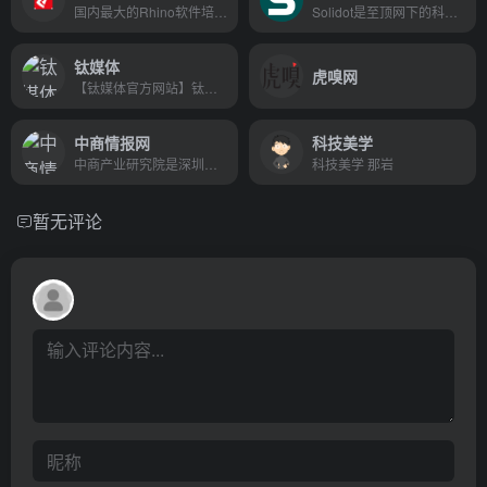
国内最大的Rhino软件培训交流平台，几十万犀牛软件爱好者和你一起学习犀牛，犀牛广泛用于工业设计、建筑设计等行业，学犀牛网校提供Rhino在线培训教学，grasshopper、t-splines、keyshot等教程
Solidot是至顶网下的科技资讯网站，主要面对开源自由软件和关心科技资讯读者群，包括众多中国开源软件的开发者，爱好者和布道者。口号是“奇客的资讯，重要的东西”。
钛媒体
虎嗅网
【钛媒体官方网站】钛媒体是国内首家TMT公司人社群媒体，最有钛度的一人一媒体平台，集信息交流融合、IT技术信息、新媒体于一身的媒体平台。
中商情报网
科技美学
中商产业研究院是深圳中商情大数据股份有限公司旗下的专业产业咨询机构，是中国产业市场研究咨询第一股
科技美学 那岩
暂无评论