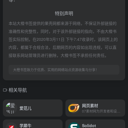
特别声明
本站大橙书签提供的果壳网都来源于网络，不保证外部链接的
准确性和完整性，同时，对于该外部链接的指向，不由大橙书
签实际控制，在2020年3月11日 下午7:47收录时，该网页上的
内容，都属于合规合法，后期网页的内容如出现违规，可以直
接联系网站管理员进行删除，大橙书签不承担任何责任。
大橙书签致力于优质、实用的网络站点资源收集与分享！
相关导航
网页素材
爱范儿
07素材网为开发者和设计者提供一个学习交流、技术分享、资源免费下载的综合性IT资讯教程平台网站，专注IT资讯、图片、摄影、网页素材、网站素材、网页特效、网站特效、网页模板、网站模板、模板网站和网站建设网站优化、特效下载动画制作以及相关图片设计与视频制作等等前端开发教程IT知识，下载免费素材就到07素材网。
学犀牛
Solidot