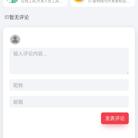
在线工具,开发人员工具,代码格式化、压缩、加密、解密,下载链接转换,sql工具,正则测试工具,favicon在线制作,ruby工具,中文简繁体转换,迅雷下载链接转换,程序猿的在线工具
07素材网为开发者和设计者提供一个学习交流、技术分享、资源免费下载的综合性IT资讯教程平台网站，专注IT资讯、图片、摄影、网页素材、网站素材、网页特效、网站特效、网页模板、网站模板、模板网站和网站建设网站优化、特效下载动画制作以及相关图片设计与视频制作等等前端开发教程IT知识，下载免费素材就到07素材网。
暂无评论
发表评论