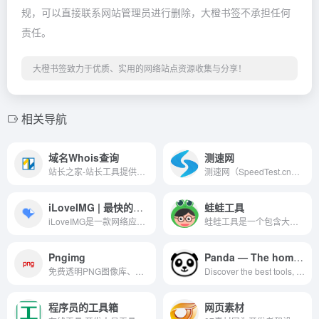
规，可以直接联系网站管理员进行删除，大橙书签不承担任何
责任。
大橙书签致力于优质、实用的网络站点资源收集与分享！
相关导航
域名Whois查询
测速网
站长之家-站长工具提供whois查询工具，汉化版的域名whois查询工具。
测速网（SpeedTest.cn）为您提供在线免费网速测试，专业5G测速，Ping测试，路由测试优质服务，拥有海内外，网通、联通、电信、移动、长城宽带、鹏博士等多个全面速度测试点，欢迎您的使用。
iLoveIMG | 最快的免费网络应用程序，可轻松修改图像。
蛙蛙工具
iLoveIMG是一款网络应用程序，可让您在几秒钟内免费修改图像。 只需单击几下即可裁剪，调整大小，压缩，转换以及更多内容！
蛙蛙工具是一个包含大量在线工具网站，包含语言工具，便民查询，转换工具，生理健康，站长工具等，致力为广大网友提供便利的在线工具服务。
Pngimg
Panda — The homepage for your favorite websites
免费透明PNG图像库、PNG图像剪贴画，用于设计和网页设计的最好分辨率和质量。
Discover the best tools, resources and inspiration in the world of design and tech.
程序员的工具箱
网页素材