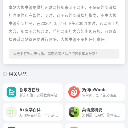
本站大橙书签提供的环球网校都来源于网络，不保证外部链接
的准确性和完整性，同时，对于该外部链接的指向，不由大橙
书签实际控制，在2020年3月7日 下午2:30收录时，该网页上的
内容，都属于合规合法，后期网页的内容如出现违规，可以直
接联系网站管理员进行删除，大橙书签不承担任何责任。
大橙书签致力于优质、实用的网络站点资源收集与分享！
相关导航
新东方在线
拓词toWords
新东方旗下远程教育网站
背单词，既辛苦又痛苦，拓词通过流畅节奏、高效算法和富有成就感的设计，实现了“背单词其实也可以很爽”的体验，已上线四六级、考研、托福、雅思、GRE、MBA等20余套词库。
A+医学百科
英语流利说
A+医学百科是一个开放的在线医学百科全书网站，涵盖疾病百科、症状百科、药品百科、急救百科等医学保健知识。欢迎加入A+医学百科，与我们一起普及医学常识，推广健康生活方式。
流利说（LAIX）是领先的人工智能驱动的教育科技公司。作为智能教育的倡行者，流利说拥有一支业内领先的人工智能团队，其自主研发的人工智能英语老师，基于深度学习技术，能够为每一位用户提供个性化、自适应的学习课程。