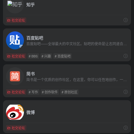
知乎
社交论坛
百度贴吧
百度贴吧——全球最大的中文社区。贴吧的使命是让志同道合的人相聚。不论是大众话题还是小众话题，都能精准地聚集大批同好网友，展示自我风采，结交知音，搭建别具特色的“兴趣主题“互动平台。贴吧目录涵盖游戏、地区、文学、动漫、娱乐明星、生活、体育、电脑数码等方方面面，是全球最大的中文交流平台，它为人们提供一个表达和交流思想的自由网络空间，并以此汇集志同道合的网友。
社交论坛
# BBS
# 兴趣
# 百度贴吧
简书
简书是一个优质的创作社区，在这里，你可以任性地创作，一篇短文、一张照片、一首诗、一幅画……我们相信，每个人都是生活中的艺术家，有着无穷的创造力。
社交论坛
# 写作
# 创作软件
# 原创社区
微博
社交论坛