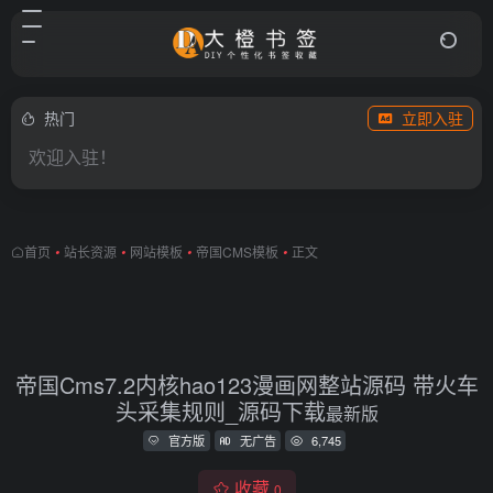
热门
立即入驻
欢迎入驻！
首页
•
站长资源
•
网站模板
•
帝国CMS模板
•
正文
帝国Cms7.2内核hao123漫画网整站源码 带火车
头采集规则_源码下载
最新版
官方版
无广告
6,745
收藏
0