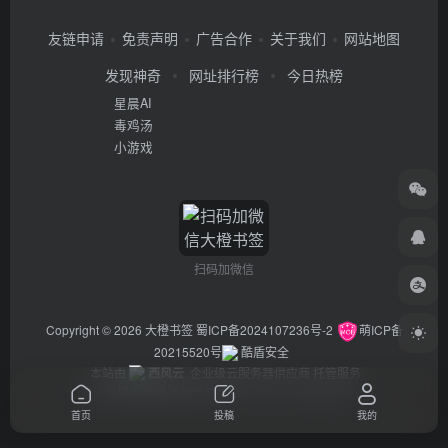
友链申请
免责声明
广告合作
关于我们
网站地图
发现神奇
网址排行榜
今日热榜
星晨AI
毒鸡汤
小游戏
扫码加微信
Copyright © 2026
大橙书签
蜀ICP备2024107236号-2
萌ICP备
20215520号
酷盾安全
本站由
西风云
企业级云服务器供应商 托管服务
违法举报/投稿等事物联系邮箱：arch_chen@qq.com
首页
投稿
我的