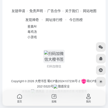
友链申请
免责声明
广告合作
关于我们
网站地图
发现神奇
网址排行榜
今日热榜
星晨AI
毒鸡汤
小游戏
扫码加微信
Copyright © 2026
大橙书签
蜀ICP备2024107236号-2
萌ICP备
20215520号
酷盾安全
本站由
西风云
企业级云服务器供应商 托管服务
违法举报/投稿等事物联系邮箱：arch_chen@qq.com
首页
投稿
我的