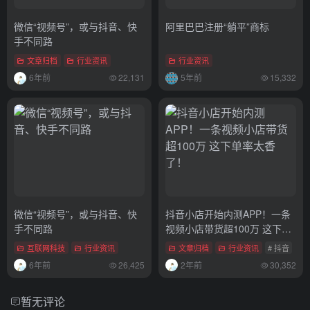
微信“视频号”，或与抖音、快
阿里巴巴注册“躺平”商标
手不同路
文章归档
行业资讯
行业资讯
6年前
22,131
5年前
15,332
微信“视频号”，或与抖音、快
抖音小店开始内测APP！一条
手不同路
视频小店带货超100万 这下单
率太香了！
互联网科技
行业资讯
文章归档
行业资讯
# 抖音
6年前
26,425
2年前
30,352
暂无评论