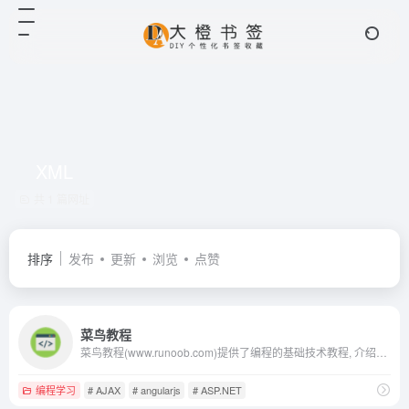
XML
共 1 篇网址
排序
发布
更新
浏览
点赞
菜鸟教程
菜鸟教程(www.runoob.com)提供了编程的基础技术教程, 介绍了HTML、CSS、Javascript、Python，Java，Ruby，C，PHP , MySQL等各种编程语言的基础知识。 同时本站中也提供了大量的在线实例，通过实例，您可以更好的学习编程。..
编程学习
# AJAX
# angularjs
# ASP.NET