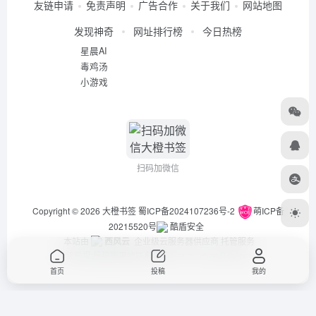
友链申请
免责声明
广告合作
关于我们
网站地图
发现神奇
网址排行榜
今日热榜
星晨AI
毒鸡汤
小游戏
扫码加微信
Copyright © 2026
大橙书签
蜀ICP备2024107236号-2
萌ICP备
20215520号
酷盾安全
本站由
西风云
企业级云服务器供应商 托管服务
违法举报/投稿等事物联系邮箱：arch_chen@qq.com
首页
投稿
我的