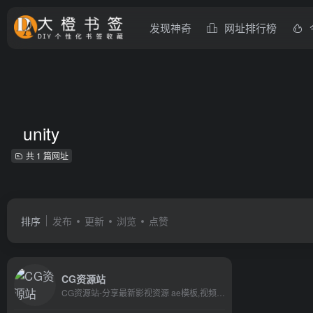
发现神奇
网址排行榜
unity
共 1 篇网址
排序
发布
更新
浏览
点赞
CG资源站
CG资源站-分享最新影视资源 ae模板,视频素材,音乐素材,,cg资源,ae教程,c4d教程,,背景音乐,影视后期,插件,教程,,3dmax教程,mg动画,3d模型,unity插件,免费下载