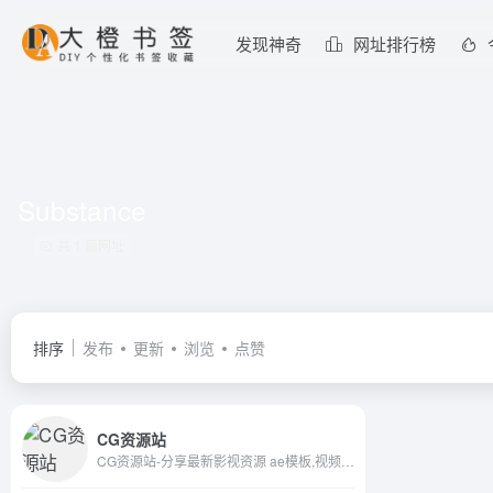
发现神奇
网址排行榜
Substance
共 1 篇网址
排序
发布
更新
浏览
点赞
CG资源站
CG资源站-分享最新影视资源 ae模板,视频素材,音乐素材,,cg资源,ae教程,c4d教程,,背景音乐,影视后期,插件,教程,,3dmax教程,mg动画,3d模型,unity插件,免费下载