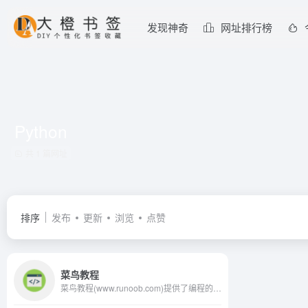
发现神奇
网址排行榜
Python
共 1 篇网址
排序
发布
更新
浏览
点赞
菜鸟教程
菜鸟教程(www.runoob.com)提供了编程的基础技术教程, 介绍了HTML、CSS、Javascript、Python，Java，Ruby，C，PHP , MySQL等各种编程语言的基础知识。 同时本站中也提供了大量的在线实例，通过实例，您可以更好的学习编程。..