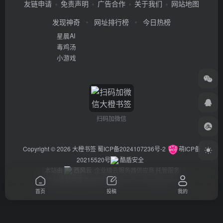
友链申请
免责声明
广告合作
关于我们
网站地图
发现神奇
网址排行榜
今日热榜
星晨AI
毒鸡汤
小游戏
扫码加微信
Copyright © 2026
大橙书签
蜀ICP备2024107236号-2
萌ICP备
20215520号
酷盾安全
本站由
西风云
企业级云服务器供应商 托管服务
违法举报/投稿等事物联系邮箱：arch_chen@qq.com
首页
投稿
我的