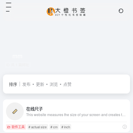
mm
共 1 篇网址
排序
发布
更新
浏览
点赞
在线尺子
This website measures the size of your screen and creates the image of a ruler that is the actual size.
软件工具
# actual size
# cm
# inch