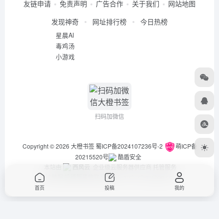
友链申请
免责声明
广告合作
关于我们
网站地图
发现神奇
网址排行榜
今日热榜
星晨AI
毒鸡汤
小游戏
扫码加微信
Copyright © 2026
大橙书签
蜀ICP备2024107236号-2
萌ICP备
20215520号
酷盾安全
本站由
西风云
企业级云服务器供应商 托管服务
违法举报/投稿等事物联系邮箱：arch_chen@qq.com
首页
投稿
我的