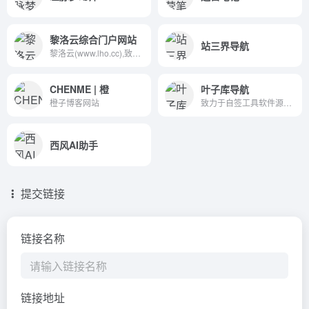
黎洛云综合门户网站
站三界导航
黎洛云(www.lho.cc),致力于黎洛云企业产品网上推广,黎洛云信息网上发布,展示黎洛云企业形象,发布公司产品等于一体的电子商务综合门户平台 。
CHENME | 橙
叶子库导航
橙子博客网站
致力于自签工具软件源，以及iOS8以上的iPA资源下载和分享，包括游戏iPA、软件应用IPA、开心版iPA、砸壳IPA等资源的分享和下载，做最稳定最优秀的iPA下载网站,IOS资源分享
西风AI助手
提交链接
链接名称
链接地址