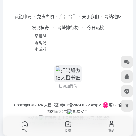
友链申请
免责声明
广告合作
关于我们
网站地图
发现神奇
网址排行榜
今日热榜
星晨AI
毒鸡汤
小游戏
扫码加微信
Copyright © 2026
大橙书签
蜀ICP备2024107236号-2
萌ICP备
20215520号
酷盾安全
本站由
西风云
企业级云服务器供应商 托管服务
违法举报/投稿等事物联系邮箱：arch_chen@qq.com
首页
投稿
我的