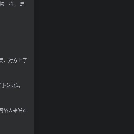
物一样， 是
度，对方上了
门槛很低，
网络人来说难