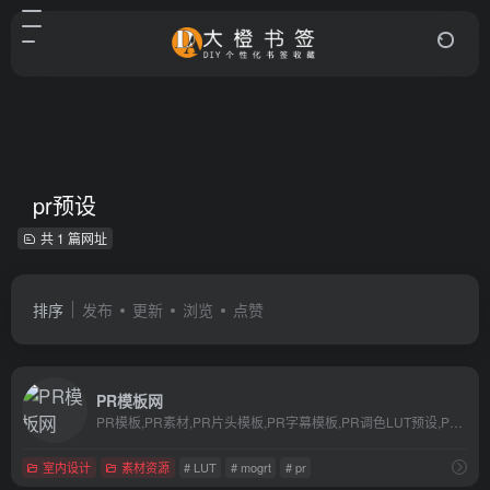
pr预设
共 1 篇网址
排序
发布
更新
浏览
点赞
PR模板网
PR模板,PR素材,PR片头模板,PR字幕模板,PR调色LUT预设,PR模板网站,Pr视频模板,视频素材,剪辑素材,标题,文字,转场,特效,音效,教程,pr素材网,Premiere软件资源库,ae模板,mogrt,pr预设,pr插件免费下载
室内设计
素材资源
# LUT
# mogrt
# pr