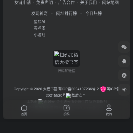
友链申请
免责声明
广告合作
关于我们
网站地图
发现神奇
网址排行榜
今日热榜
星晨AI
毒鸡汤
小游戏
扫码加微信
Copyright © 2026
大橙书签
蜀ICP备2024107236号-2
萌ICP备
20215520号
酷盾安全
本站由
西风云
企业级云服务器供应商 托管服务
违法举报/投稿等事物联系邮箱：arch_chen@qq.com
首页
投稿
我的