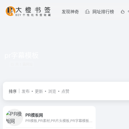
发现神奇
网址排行榜
pr字幕模板
共 1 篇网址
排序
发布
更新
浏览
点赞
PR模板网
PR模板,PR素材,PR片头模板,PR字幕模板,PR调色LUT预设,PR模板网站,Pr视频模板,视频素材,剪辑素材,标题,文字,转场,特效,音效,教程,pr素材网,Premiere软件资源库,ae模板,mogrt,pr预设,pr插件免费下载