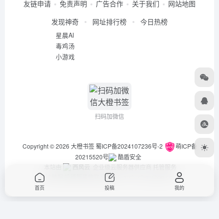
友链申请
免责声明
广告合作
关于我们
网站地图
发现神奇
网址排行榜
今日热榜
星晨AI
毒鸡汤
小游戏
扫码加微信
Copyright © 2026
大橙书签
蜀ICP备2024107236号-2
萌ICP备
20215520号
酷盾安全
本站由
西风云
企业级云服务器供应商 托管服务
违法举报/投稿等事物联系邮箱：arch_chen@qq.com
首页
投稿
我的