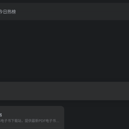
今日热榜
书
雅书电子书下载站，提供最新PDF电子书图书免费下载，以PDF为主的PDF电子书免费下载供学习使用。