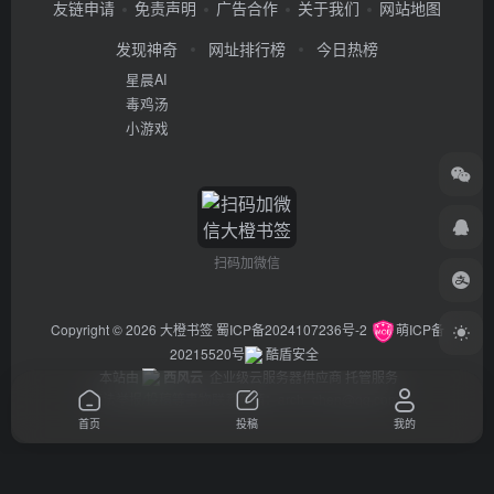
友链申请
免责声明
广告合作
关于我们
网站地图
发现神奇
网址排行榜
今日热榜
星晨AI
毒鸡汤
小游戏
扫码加微信
Copyright © 2026
大橙书签
蜀ICP备2024107236号-2
萌ICP备
20215520号
酷盾安全
本站由
西风云
企业级云服务器供应商 托管服务
违法举报/投稿等事物联系邮箱：arch_chen@qq.com
首页
投稿
我的