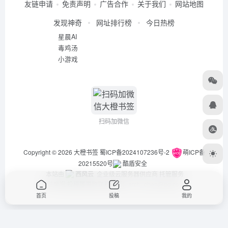
友链申请
免责声明
广告合作
关于我们
网站地图
发现神奇
网址排行榜
今日热榜
星晨AI
毒鸡汤
小游戏
扫码加微信
Copyright © 2026
大橙书签
蜀ICP备2024107236号-2
萌ICP备
20215520号
酷盾安全
本站由
西风云
企业级云服务器供应商 托管服务
违法举报/投稿等事物联系邮箱：arch_chen@qq.com
首页
投稿
我的