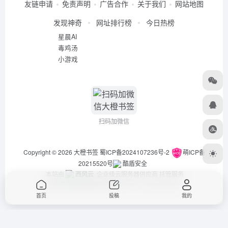
友链申请
免责声明
广告合作
关于我们
网站地图
发现神奇
网址排行榜
今日热榜
星晨AI
毒鸡汤
小游戏
扫码加微信
Copyright © 2026
大橙书签
蜀ICP备2024107236号-2
萌ICP备
20215520号
酷盾安全
本站由
西风云
企业级云服务器供应商 托管服务
违法举报/投稿等事物联系邮箱：arch_chen@qq.com
首页
投稿
我的